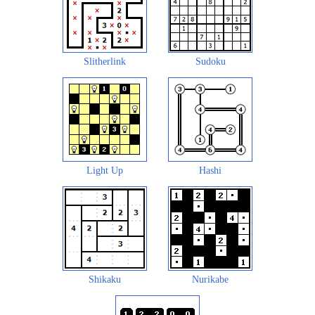
Slitherlink
Sudoku
Light Up
Hashi
Shikaku
Nurikabe