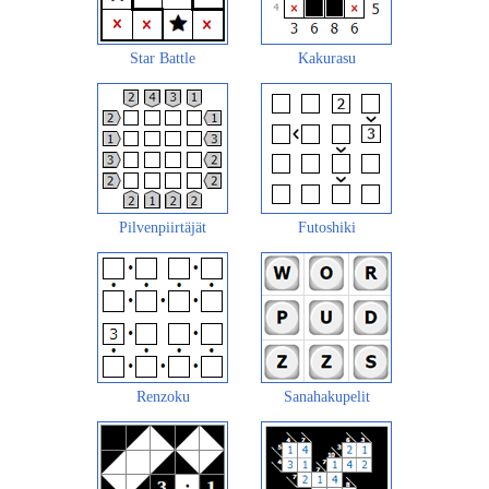
Star Battle
Kakurasu
Pilvenpiirtäjät
Futoshiki
Renzoku
Sanahakupelit