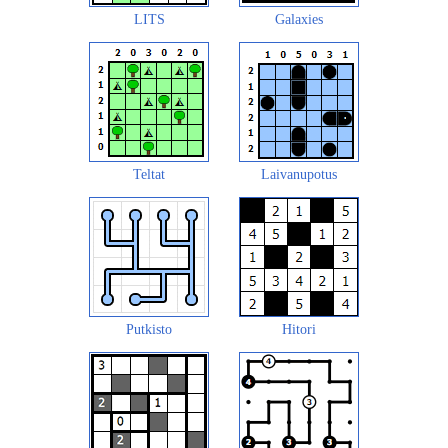
LITS
Galaxies
Teltat
Laivanupotus
Putkisto
Hitori