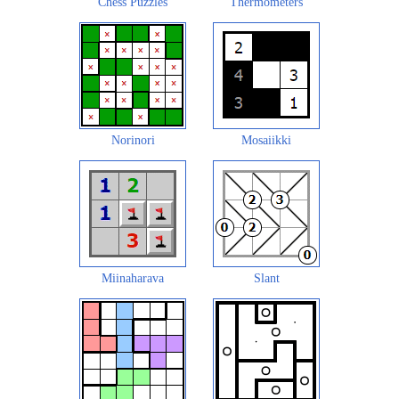
Chess Puzzles
Thermometers
Norinori
Mosaiikki
Miinaharava
Slant