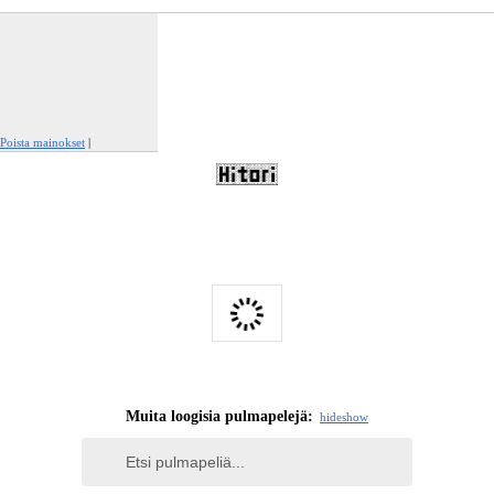
Poista mainokset
|
Ilmianna tämä mainos
Muita loogisia pulmapelejä:
hide
show