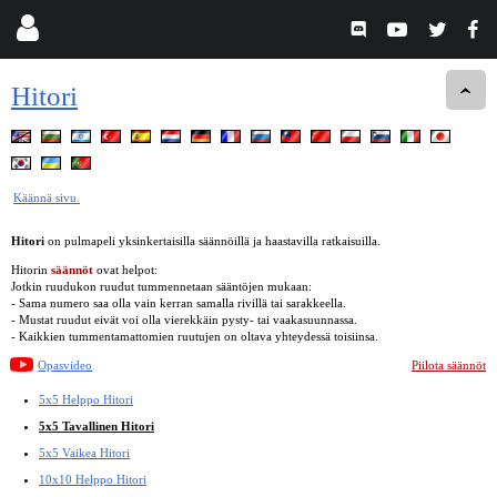
Hitori
Käännä sivu.
Hitori
on pulmapeli yksinkertaisilla säännöillä ja haastavilla ratkaisuilla.
Hitorin
säännöt
ovat helpot:
Jotkin ruudukon ruudut tummennetaan sääntöjen mukaan:
- Sama numero saa olla vain kerran samalla rivillä tai sarakkeella.
- Mustat ruudut eivät voi olla vierekkäin pysty- tai vaakasuunnassa.
- Kaikkien tummentamattomien ruutujen on oltava yhteydessä toisiinsa.
Opasvideo
Piilota säännöt
5x5 Helppo Hitori
5x5 Tavallinen Hitori
5x5 Vaikea Hitori
10x10 Helppo Hitori